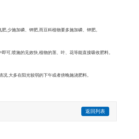
氨肥,少施加磷、钾肥,而豆科植物要多施加磷、钾肥。
中即可,喷施的见效快,植物的茎、叶、花等能直接吸收肥料。
情况,大多在阳光较弱的下午或者傍晚施浇肥料。
返回列表