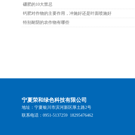
硼肥的10大禁忌
钙肥对作物的主要作用，冲施好还是叶面喷施好
特别耐阴的农作物有哪些
宁夏荣和绿色科技有限公司
地址：宁夏银川市滨河新区厚土路2号
联系电话：0951-5137259 18295476462