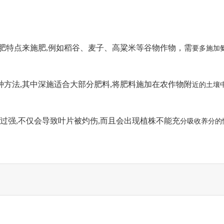
肥特点来施肥,例如稻谷、麦子、高粱米等谷物作物，需
要多施加
方法,其中深施适合大部分肥料,将肥料施加在农作物附
近的土壤
照过强,不仅会导致叶片被灼伤,而且会出现植株不能充
分吸收养分的